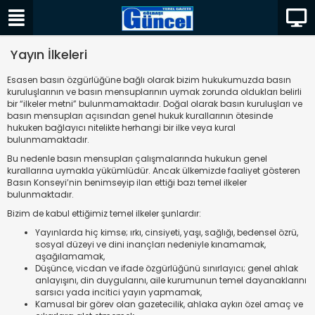
Yayın İlkeleri
Esasen basın özgürlüğüne bağlı olarak bizim hukukumuzda basın
kuruluşlarının ve basın mensuplarının uymak zorunda oldukları belirli
bir “ilkeler metni” bulunmamaktadır. Doğal olarak basın kuruluşları ve
basın mensupları açısından genel hukuk kurallarının ötesinde
hukuken bağlayıcı nitelikte herhangi bir ilke veya kural
bulunmamaktadır.
Bu nedenle basın mensupları çalışmalarında hukukun genel
kurallarına uymakla yükümlüdür. Ancak ülkemizde faaliyet gösteren
Basın Konseyi’nin benimseyip ilan ettiği bazı temel ilkeler
bulunmaktadır.
Bizim de kabul ettiğimiz temel ilkeler şunlardır:
Yayınlarda hiç kimse; ırkı, cinsiyeti, yaşı, sağlığı, bedensel özrü,
sosyal düzeyi ve dini inançları nedeniyle kınamamak,
aşağılamamak,
Düşünce, vicdan ve ifade özgürlüğünü sınırlayıcı; genel ahlak
anlayışını, din duygularını, aile kurumunun temel dayanaklarını
sarsıcı yada incitici yayın yapmamak,
Kamusal bir görev olan gazetecilik, ahlaka aykırı özel amaç ve