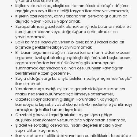
çıkarlara alet etmemek,
Kişileri ve kuruluşları, eleştiri sınırlarının ötesinde küçük düşüren,
aşağılayan veya iftira niteliği taşıyan ifadelere yer vermemek,
Kişilerin özel yaşamı, kamu çıkarlarının gerektirdiği durumlar
dışında, yayın konusu yapmamak,
Soruşturulması gazetecilik olanakları içinde bulunan haberler,
soruşturulmaksızın veya doğruluğuna emin olmaksızın
yayınlamamak,
Saklı kalması kaydıyla verilen bilgiler, kamu yararı ciddi bir
biçimde gerektirmedikçe yayınlamamak,
Bir basın organının dağıtım süreci tamamlanmadan o basın
organının özel çabalarla gerçekleştirdiği ürün, bir başka basın
organı tarafından kendi ürünüymüş gibi kamuoyuna
sunmamak, ajanslardan alınan özel ürünlerin kaynağının
belirtilmesine özen göstermek,
Suçlu olduğu yargı kararıyla belirlenmedikçe hiç kimse “suçlu”
ilan etmemek,
Yasaların suç saydığı eylemler, gerçek olduğuna inandırıcı
makul nedenler bulunmadıkça kimseye atfetmemek,
Gazeteci, kaynaklarının gizliliğini korumalıdır. Kaynağın
kamuoyunu kişisel, siyasal ekonomik vb. nedenlerle yanıltmayı
amaçladığı haller bunun dışındadır.
Gazeteci görevini, taşıdığı sıfatın saygınlığına gölge
düşürebilecek yöntem ve tutumlarla yapmaktan sakınmak,
Şiddet ve zorbalığı özendirici, insani değerleri incitici yayın
yapmaktan kaçınmak,
İlan ve reklam niteliğindeki yayınların bu niteliklerini, tereddüde