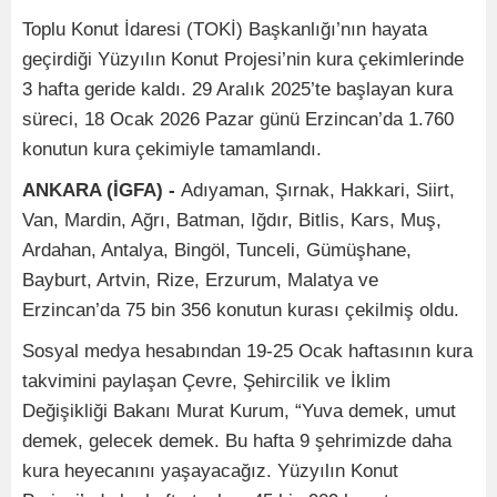
Toplu Konut İdaresi (TOKİ) Başkanlığı’nın hayata
geçirdiği Yüzyılın Konut Projesi’nin kura çekimlerinde
3 hafta geride kaldı. 29 Aralık 2025’te başlayan kura
süreci, 18 Ocak 2026 Pazar günü Erzincan’da 1.760
konutun kura çekimiyle tamamlandı.
ANKARA (İGFA) -
Adıyaman, Şırnak, Hakkari, Siirt,
Van, Mardin, Ağrı, Batman, Iğdır, Bitlis, Kars, Muş,
Ardahan, Antalya, Bingöl, Tunceli, Gümüşhane,
Bayburt, Artvin, Rize, Erzurum, Malatya ve
Erzincan’da 75 bin 356 konutun kurası çekilmiş oldu.
Sosyal medya hesabından 19-25 Ocak haftasının kura
takvimini paylaşan Çevre, Şehircilik ve İklim
Değişikliği Bakanı Murat Kurum, “Yuva demek, umut
demek, gelecek demek. Bu hafta 9 şehrimizde daha
kura heyecanını yaşayacağız. Yüzyılın Konut