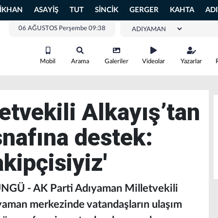
LİKHAN
ASAYİŞ
TUT
SİNCİK
GERGER
KAHTA
AD
06 AĞUSTOS Perşembe 09:38
Mobil
Arama
Galeriler
Videolar
Yazarlar
etvekili Alkayış’tan
nafına destek:
kipçisiyiz'
GÜ - AK Parti Adıyaman Milletvekili
yaman merkezinde vatandaşların ulaşım