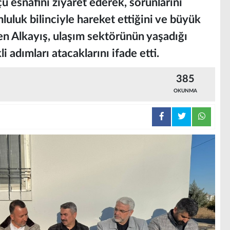
ü esnafını ziyaret ederek, sorunlarını
luluk bilinciyle hareket ettiğini ve büyük
rten Alkayış, ulaşım sektörünün yaşadığı
i adımları atacaklarını ifade etti.
385
OKUNMA