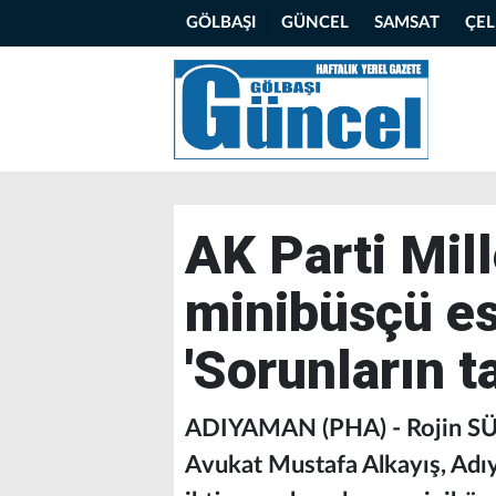
GÖLBAŞI
GÜNCEL
SAMSAT
ÇE
AK Parti Mill
minibüsçü es
'Sorunların ta
ADIYAMAN (PHA) - Rojin SÜN
Avukat Mustafa Alkayış, Adı