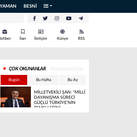
IYAMAN
BESNİ
Rehber
İlan
İletişim
Künye
RSS
ÇOK OKUNANLAR
Bugün
Bu Hafta
Bu Ay
MİLLETVEKİLİ ŞAN: “MİLLÎ
DAYANIŞMA SÜRECİ
GÜÇLÜ TÜRKİYE’NİN
TEMELLERİNİ
SAĞLAMLAŞTIRACAK”