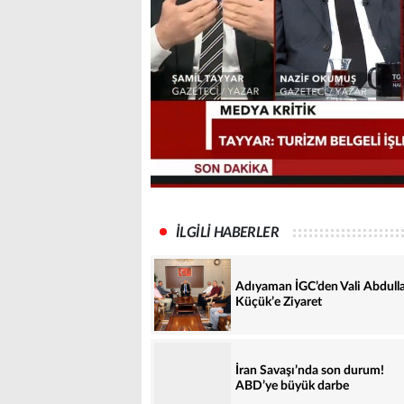
İLGİLİ HABERLER
Adıyaman İGC’den Vali Abdull
Küçük’e Ziyaret
İran Savaşı’nda son durum!
ABD’ye büyük darbe