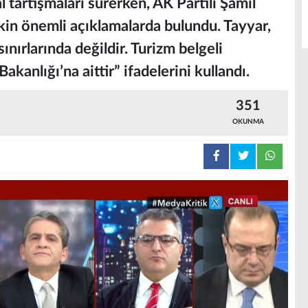
tartışmaları sürerken, AK Partili Şamil
şkin önemli açıklamalarda bulundu. Tayyar,
ınırlarında değildir. Turizm belgeli
akanlığı’na aittir” ifadelerini kullandı.
351
OKUNMA