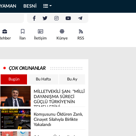
IYAMAN
BESNİ
Rehber
İlan
İletişim
Künye
RSS
ÇOK OKUNANLAR
Bugün
Bu Hafta
Bu Ay
MİLLETVEKİLİ ŞAN: “MİLLÎ
DAYANIŞMA SÜRECİ
GÜÇLÜ TÜRKİYE’NİN
TEMELLERİNİ
SAĞLAMLAŞTIRACAK”
Komşusunu Öldüren Zanlı,
Cinayet Silahıyla Birlikte
Yakalandı