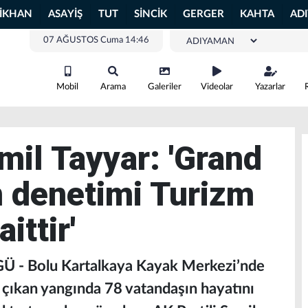
LİKHAN
ASAYİŞ
TUT
SİNCİK
GERGER
KAHTA
AD
07 AĞUSTOS Cuma 14:46
Mobil
Arama
Galeriler
Videolar
Yazarlar
mil Tayyar: 'Grand
in denetimi Turizm
ittir'
 - Bolu Kartalkaya Kayak Merkezi’nde
 çıkan yangında 78 vatandaşın hayatını