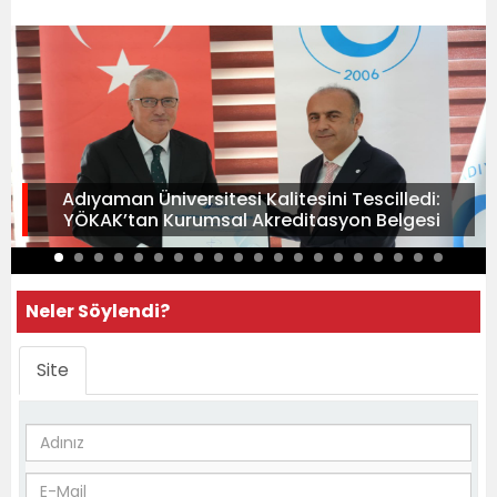
Adıyaman Üniversitesi Kalitesini Tescilledi:
YÖKAK’tan Kurumsal Akreditasyon Belgesi
Neler Söylendi?
Site