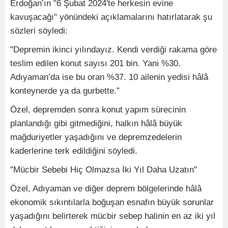
Erdoğan’ın "6 Şubat 2024'te herkesin evine
kavuşacağı" yönündeki açıklamalarını hatırlatarak şu
sözleri söyledi:
"Depremin ikinci yılındayız. Kendi verdiği rakama göre
teslim edilen konut sayısı 201 bin. Yani %30.
Adıyaman’da ise bu oran %37. 10 ailenin yedisi hâlâ
konteynerde ya da gurbette.”
Özel, depremden sonra konut yapım sürecinin
planlandığı gibi gitmediğini, halkın hâlâ büyük
mağduriyetler yaşadığını ve depremzedelerin
kaderlerine terk edildiğini söyledi.
"Mücbir Sebebi Hiç Olmazsa İki Yıl Daha Uzatın"
Özel, Adıyaman ve diğer deprem bölgelerinde hâlâ
ekonomik sıkıntılarla boğuşan esnafın büyük sorunlar
yaşadığını belirterek mücbir sebep halinin en az iki yıl