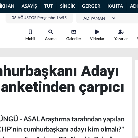
LİKHAN
ASAYİŞ
TUT
SİNCİK
GERGER
KAHTA
AD
06 AĞUSTOS Perşembe 16:55
Mobil
Arama
Galeriler
Videolar
Yazarlar
mhurbaşkanı Adayı
 anketinden çarpıcı
NGÜ - ASAL Araştırma tarafından yapılan
e CHP'nin cumhurbaşkanı adayı kim olmalı?"