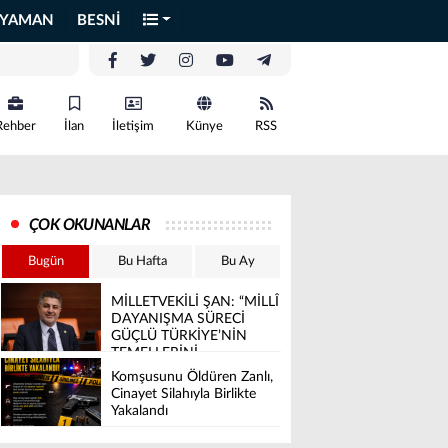
IYAMAN
BESNİ
Rehber
İlan
İletişim
Künye
RSS
ÇOK OKUNANLAR
Bugün
Bu Hafta
Bu Ay
MİLLETVEKİLİ ŞAN: “MİLLÎ
DAYANIŞMA SÜRECİ
GÜÇLÜ TÜRKİYE’NİN
TEMELLERİNİ
SAĞLAMLAŞTIRACAK”
Komşusunu Öldüren Zanlı,
Cinayet Silahıyla Birlikte
Yakalandı