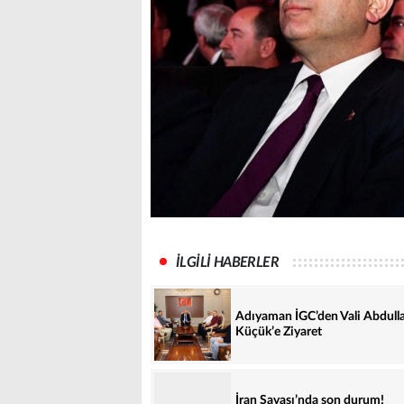
İLGİLİ HABERLER
Adıyaman İGC’den Vali Abdull
Küçük’e Ziyaret
İran Savaşı’nda son durum!