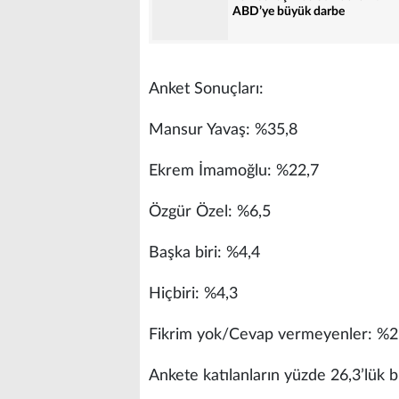
ABD’ye büyük darbe
Anket Sonuçları:
Mansur Yavaş: %35,8
Ekrem İmamoğlu: %22,7
Özgür Özel: %6,5
Başka biri: %4,4
Hiçbiri: %4,3
Fikrim yok/Cevap vermeyenler: %2
Ankete katılanların yüzde 26,3’lük b