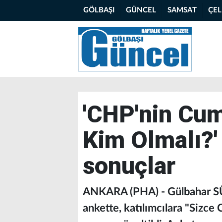
GÖLBAŞI
GÜNCEL
SAMSAT
ÇE
'CHP'nin Cu
Kim Olmalı?'
sonuçlar
ANKARA (PHA) - Gülbahar SÜ
ankette, katılımcılara "Sizc