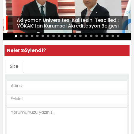
Adıyaman Üniversitesi Kalitesini Tescilledi:
YÖKAK’tan Kurumsal Akreditasyon Belgesi
Neler Söylendi?
Site