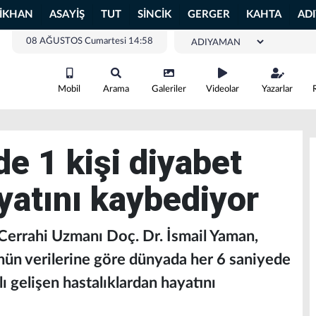
LİKHAN
ASAYİŞ
TUT
SİNCİK
GERGER
KAHTA
AD
08 AĞUSTOS Cumartesi 14:58
Mobil
Arama
Galeriler
Videolar
Yazarlar
e 1 kişi diyabet
yatını kaybediyor
Cerrahi Uzmanı Doç. Dr. İsmail Yaman,
nün verilerine göre dünyada her 6 saniyede
ı gelişen hastalıklardan hayatını