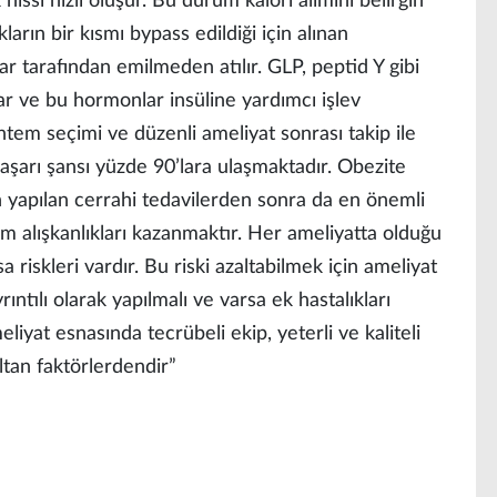
k hissi hızlı oluşur. Bu durum kalori alımını belirgin
ların bir kısmı bypass edildiği için alınan
ar tarafından emilmeden atılır. GLP, peptid Y gibi
ar ve bu hormonlar insüline yardımcı işlev
tem seçimi ve düzenli ameliyat sonrası takip ile
aşarı şansı yüzde 90’lara ulaşmaktadır. Obezite
in yapılan cerrahi tedavilerden sonra da en önemli
m alışkanlıkları kazanmaktır. Her ameliyatta olduğu
a riskleri vardır. Bu riski azaltabilmek için ameliyat
ntılı olarak yapılmalı ve varsa ek hastalıkları
iyat esnasında tecrübeli ekip, yeterli ve kaliteli
ltan faktörlerdendir”