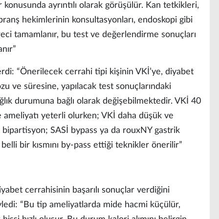
konusunda ayrıntılı olarak görüşülür. Kan tetkikleri,
 branş hekimlerinin konsultasyonları, endoskopi gibi
üreci tamamlanır, bu test ve değerlendirme sonuçları
anır”
erdi: “Önerilecek cerrahi tipi kişinin VKİ’ye, diyabet
dozu ve süresine, yapılacak test sonuçlarındaki
ağlık durumuna bağlı olarak değişebilmektedir. VKİ 40
e ameliyatı yeterli olurken; VKİ daha düşük ve
it bipartisyon; SASİ bypass ya da rouxNY gastrik
belli bir kısmını by-pass ettiği teknikler önerilir”
abet cerrahisinin başarılı sonuçlar verdiğini
ledi: “Bu tip ameliyatlarda mide hacmi küçülür,