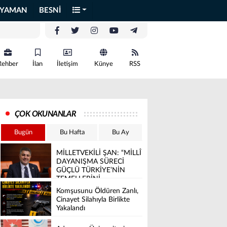
IYAMAN
BESNİ
Rehber
İlan
İletişim
Künye
RSS
ÇOK OKUNANLAR
Bugün
Bu Hafta
Bu Ay
MİLLETVEKİLİ ŞAN: “MİLLÎ
DAYANIŞMA SÜRECİ
GÜÇLÜ TÜRKİYE’NİN
TEMELLERİNİ
SAĞLAMLAŞTIRACAK”
Komşusunu Öldüren Zanlı,
Cinayet Silahıyla Birlikte
Yakalandı