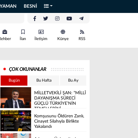
IYAMAN
BESNİ
Rehber
İlan
İletişim
Künye
RSS
ÇOK OKUNANLAR
Bugün
Bu Hafta
Bu Ay
MİLLETVEKİLİ ŞAN: “MİLLÎ
DAYANIŞMA SÜRECİ
GÜÇLÜ TÜRKİYE’NİN
TEMELLERİNİ
SAĞLAMLAŞTIRACAK”
Komşusunu Öldüren Zanlı,
Cinayet Silahıyla Birlikte
Yakalandı