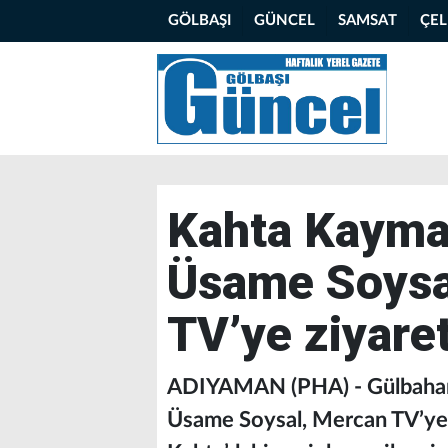
GÖLBAŞI
GÜNCEL
SAMSAT
ÇE
Kahta Kaym
Üsame Soysa
TV’ye ziyare
ADIYAMAN (PHA) - Gülbah
Üsame Soysal, Mercan TV’ye 