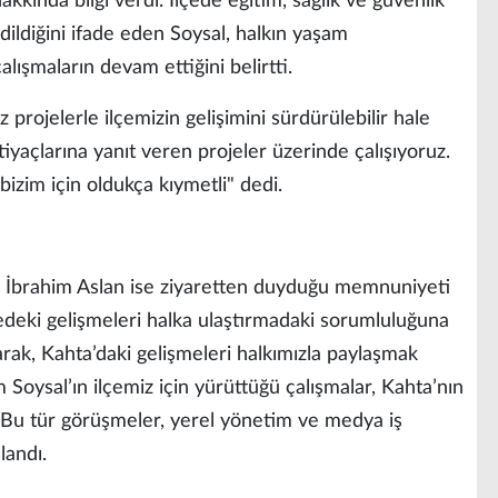
hakkında bilgi verdi. İlçede eğitim, sağlık ve güvenlik
dildiğini ifade eden Soysal, halkın yaşam
lışmaların devam ettiğini belirtti.
 projelerle ilçemizin gelişimini sürdürülebilir hale
iyaçlarına yanıt veren projeler üzerinde çalışıyoruz.
izim için oldukça kıymetli" dedi.
İbrahim Aslan ise ziyaretten duyduğu memnuniyeti
edeki gelişmeleri halka ulaştırmadaki sorumluluğuna
arak, Kahta’daki gelişmeleri halkımızla paylaşmak
Soysal’ın ilçemiz için yürüttüğü çalışmalar, Kahta’nın
 Bu tür görüşmeler, yerel yönetim ve medya iş
landı.