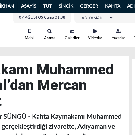
LİKHAN
ASAYİŞ
TUT
SİNCİK
GERGER
KAHTA
AD
07 AĞUSTOS Cuma 01:38
Mobil
Arama
Galeriler
Videolar
Yazarlar
akamı Muhammed
l’dan Mercan
t
ar SÜNGÜ - Kahta Kaymakamı Muhammed
gerçekleştirdiği ziyarette, Adıyaman ve