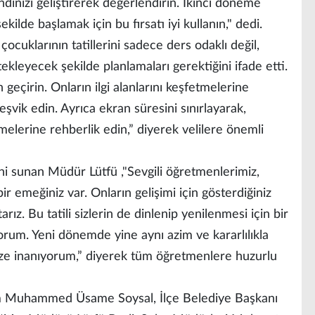
dinizi geliştirerek değerlendirin. İkinci döneme
ilde başlamak için bu fırsatı iyi kullanın," dedi.
ocuklarının tatillerini sadece ders odaklı değil,
ekleyecek şekilde planlamaları gerektiğini ifade etti.
n geçirin. Onların ilgi alanlarını keşfetmelerine
eşvik edin. Ayrıca ekran süresini sınırlayarak,
rmelerine rehberlik edin,” diyerek velilere önemli
i sunan Müdür Lütfü ,"Sevgili öğretmenlerimiz,
r emeğiniz var. Onların gelişimi için gösterdiğiniz
rız. Bu tatili sizlerin de dinlenip yenilenmesi için bir
yorum. Yeni dönemde yine aynı azim ve kararlılıkla
ize inanıyorum,” diyerek tüm öğretmenlere huzurlu
 Muhammed Üsame Soysal, İlçe Belediye Başkanı