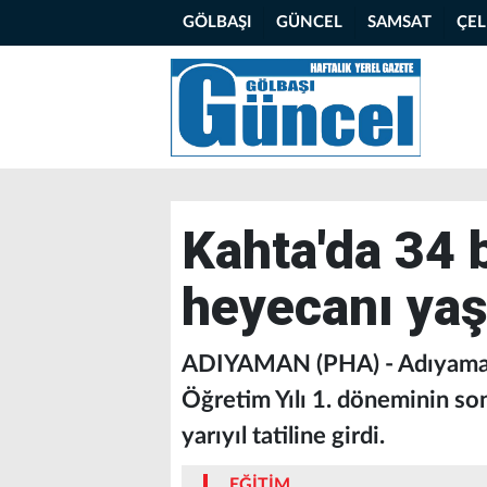
GÖLBAŞI
GÜNCEL
SAMSAT
ÇE
Kahta'da 34 
heyecanı yaş
ADIYAMAN (PHA) - Adıyaman'
Öğretim Yılı 1. döneminin so
yarıyıl tatiline girdi.
EĞİTİM