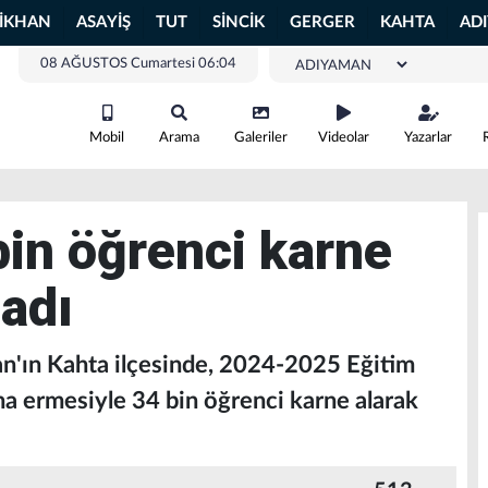
LİKHAN
ASAYİŞ
TUT
SİNCİK
GERGER
KAHTA
AD
08 AĞUSTOS Cumartesi 06:04
Mobil
Arama
Galeriler
Videolar
Yazarlar
bin öğrenci karne
adı
ın Kahta ilçesinde, 2024-2025 Eğitim
na ermesiyle 34 bin öğrenci karne alarak