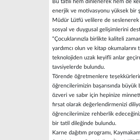
Bu tatili hem dinlenerek hem de ken
enerjik ve motivasyonu yüksek bir şek
Müdür Lütfü velilere de seslenerek ç
sosyal ve duygusal gelişimlerini dest
“Çocuklarınızla birlikte kaliteli zama
yardımcı olun ve kitap okumalarını t
teknolojiden uzak keyifli anlar geçi
tavsiyelerde bulundu.
Törende öğretmenlere teşekkürlerin
öğrencilerimizin başarısında büyük bi
özveri ve sabır için hepinize minnetta
fırsat olarak değerlendirmenizi dili
öğrencilerimize rehberlik edeceğin
bir tatil dileğinde bulundu.
Karne dağıtım programı, Kaymakam