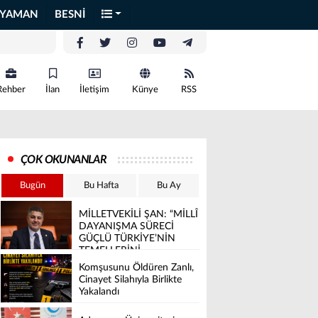
IYAMAN
BESNİ
Rehber
İlan
İletişim
Künye
RSS
ÇOK OKUNANLAR
Bugün
Bu Hafta
Bu Ay
MİLLETVEKİLİ ŞAN: “MİLLÎ
DAYANIŞMA SÜRECİ
GÜÇLÜ TÜRKİYE’NİN
TEMELLERİNİ
SAĞLAMLAŞTIRACAK”
Komşusunu Öldüren Zanlı,
Cinayet Silahıyla Birlikte
Yakalandı