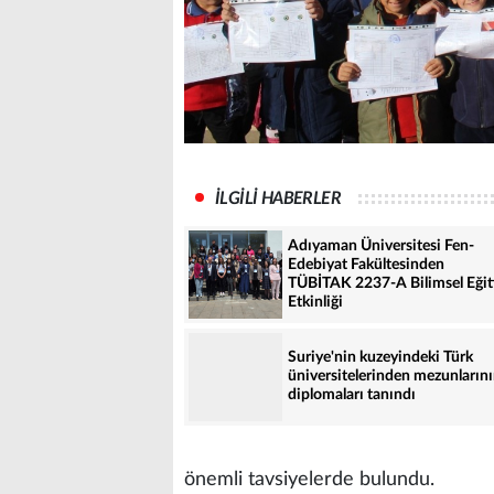
İLGİLİ HABERLER
Adıyaman Üniversitesi Fen-
Edebiyat Fakültesinden
TÜBİTAK 2237-A Bilimsel Eği
Etkinliği
Suriye'nin kuzeyindeki Türk
üniversitelerinden mezunların
diplomaları tanındı
önemli tavsiyelerde bulundu.