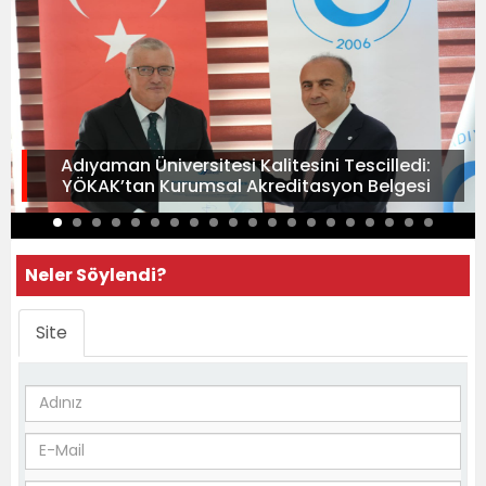
Adıyaman Üniversitesi Kalitesini Tescilledi:
YÖKAK’tan Kurumsal Akreditasyon Belgesi
Neler Söylendi?
Site