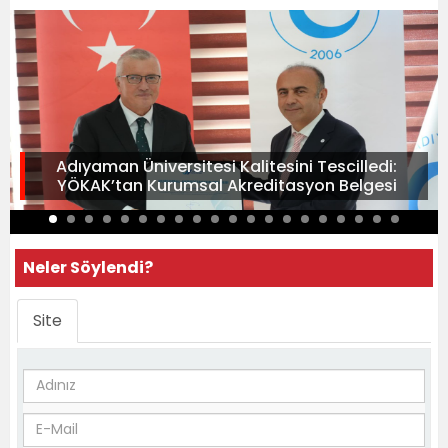
Adıyaman Üniversitesi Kalitesini Tescilledi:
YÖKAK’tan Kurumsal Akreditasyon Belgesi
Neler Söylendi?
Site