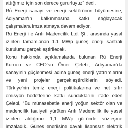
attığımız için son derece gururluyuz” dedi.
Rû Enerji sanayi ve enerji sektörünün büyümesine,
Adıyaman'ın kalkınmasına katkı sağlayacak
çalışmalara imza atmaya devam ediyor.
Rû Enerji ile Arılı Madencilik Ltd. Şti. arasında yasal
izinleri tamamlanan 1.1 MWp güneş enerji santrali
kurulumu gerçekleştirilecek.
Konu hakkında açıklamalarda bulunan Rû Enerji
Kurucu ve CEO’su Ömer Çelebi, Adıyaman'da
sanayinin güçlenmesi adına güneş enerji yatırımlarını
ve yeni projeler gerçekleştirdiklerini söyledi.
Türkiye'nin temiz enerji politikalarına ve net sıfır
emisyon hedeflerine katkı sunduklarını ifade eden
Çelebi, “Bu münasebetle enerji yoğun sektör olan ve
madencilik faaliyeti yürüten Arılı Madencilik ile yasal
izinleri aldığımız 1,1 MWp gücünde sözleşme
imzaladık. Güneş enerjisine dayalı lisanssız elektrik