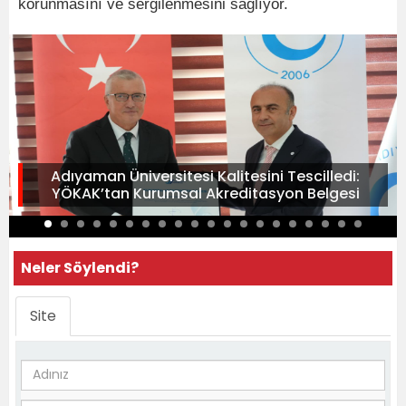
korunmasını ve sergilenmesini sağlıyor.
Adıyaman Üniversitesi Kalitesini Tescilledi:
YÖKAK’tan Kurumsal Akreditasyon Belgesi
Neler Söylendi?
Site