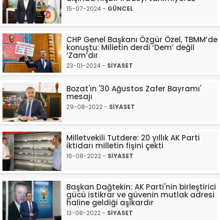
15-07-2024 -
GÜNCEL
CHP Genel Başkanı Özgür Özel, TBMM’de
konuştu: Milletin derdi ‘Dem’ değil
‘Zam’dır
23-01-2024 -
SİYASET
Bozat'ın '30 Ağustos Zafer Bayramı'
mesajı
29-08-2022 -
SİYASET
Milletvekili Tutdere: 20 yıllık AK Parti
iktidarı milletin fişini çekti
16-08-2022 -
SİYASET
Başkan Dağtekin: AK Parti'nin birleştirici
gücü istikrar ve güvenin mutlak adresi
haline geldiği aşikardır
13-08-2022 -
SİYASET