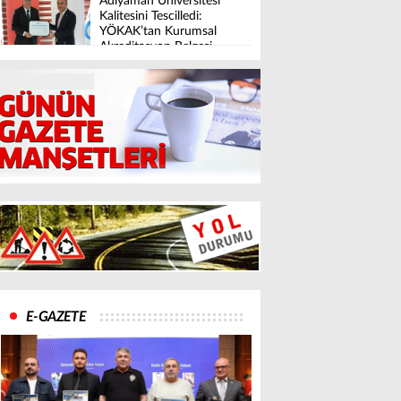
Adıyaman Üniversitesi
Kalitesini Tescilledi:
YÖKAK’tan Kurumsal
Akreditasyon Belgesi
E-GAZETE