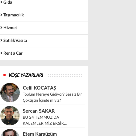
Gıda
Taşımacılık
Hizmet
Satılık Vasıta
Rent a Car
KÖŞE YAZARLARI
Celil KOCATAŞ
Toplum Nereye Gidiyor? Sessiz Bir
Çöküşün İçinde miyiz?
Sercan SAKAR
BU 24 TEMMUZ'DA
KALEMLERİMİZ EKSİK...
Etem Karaüzüm