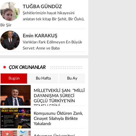
TUĞBA GÜNDÜZ
Şehitlerimizin hayat hikayesini
anlatan tek kitap Bir Şehit, Bir Öykü,
Bir Şiir
Emin KARAKUŞ
Varlıkları Fark Edilmeyen En Büyük
Servet: Anne ve Baba
ÇOK OKUNANLAR
Bugün
Bu Hafta
Bu Ay
MİLLETVEKİLİ ŞAN: “MİLLÎ
DAYANIŞMA SÜRECİ
GÜÇLÜ TÜRKİYE’NİN
TEMELLERİNİ
SAĞLAMLAŞTIRACAK”
Komşusunu Öldüren Zanlı,
Cinayet Silahıyla Birlikte
Yakalandı