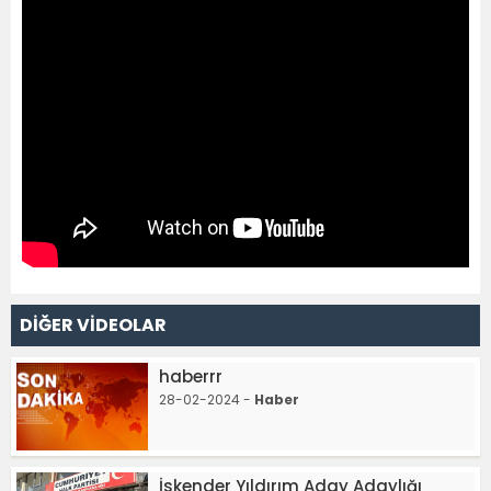
DİĞER VİDEOLAR
haberrr
28-02-2024 -
Haber
İskender Yıldırım Aday Adaylığı