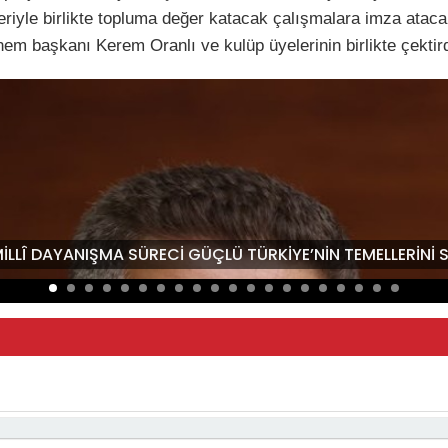
iyle birlikte topluma değer katacak çalışmalara imza atacakla
aşkanı Kerem Oranlı ve kulüp üyelerinin birlikte çektirdiğ
“MİLLÎ DAYANIŞMA SÜRECİ GÜÇLÜ TÜRKİYE’NİN TEMELLERİN