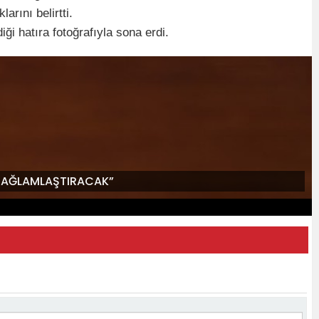
rını belirtti.
i hatıra fotoğrafıyla sona erdi.
İ SAĞLAMLAŞTIRACAK”