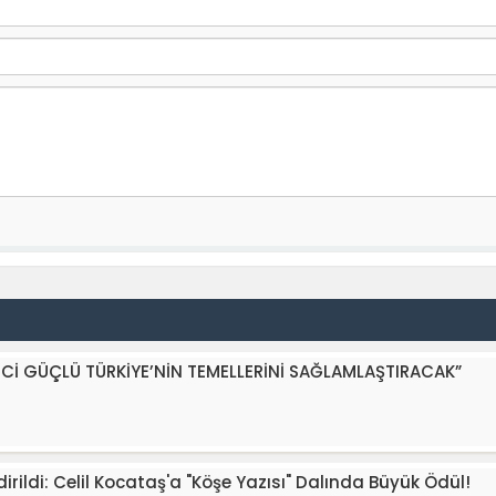
RECİ GÜÇLÜ TÜRKİYE’NİN TEMELLERİNİ SAĞLAMLAŞTIRACAK”
ildi: Celil Kocataş'a "Köşe Yazısı" Dalında Büyük Ödül!