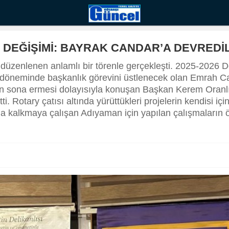
DEĞİŞİMİ: BAYRAK CANDAR’A DEVREDİL
üzenlenen anlamlı bir törenle gerçekleşti. 2025-2026 D
7 döneminde başkanlık görevini üstlenecek olan Emrah Can
 sona ermesi dolayısıyla konuşan Başkan Kerem Oranlı, bir
 Rotary çatısı altında yürüttükleri projelerin kendisi iç
ğa kalkmaya çalışan Adıyaman için yapılan çalışmaların 