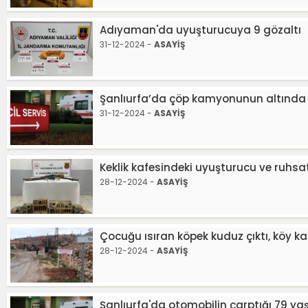
Adıyaman'da uyuşturucuya 9 gözaltı
31-12-2024 -
ASAYİŞ
Şanlıurfa’da çöp kamyonunun altında 
31-12-2024 -
ASAYİŞ
Keklik kafesindeki uyuşturucu ve ruhsat
28-12-2024 -
ASAYİŞ
Çocuğu ısıran köpek kuduz çıktı, köy k
28-12-2024 -
ASAYİŞ
Şanlıurfa'da otomobilin çarptığı 79 y