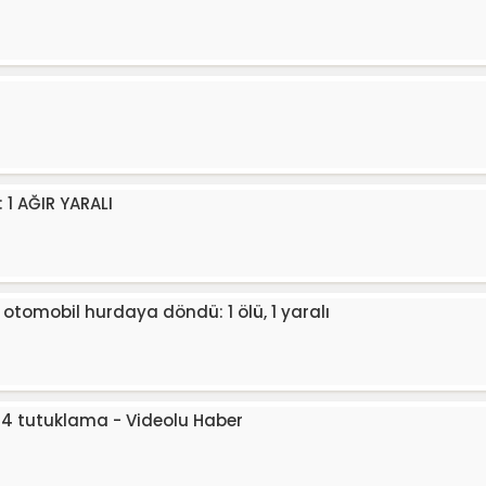
 1 AĞIR YARALI
 otomobil hurdaya döndü: 1 ölü, 1 yaralı
i: 4 tutuklama - Videolu Haber