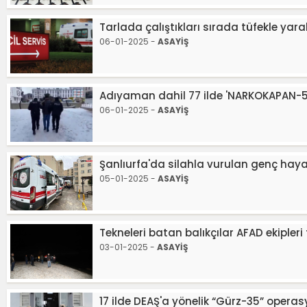
Tarlada çalıştıkları sırada tüfekle yara
06-01-2025 -
ASAYİŞ
Adıyaman dahil 77 ilde 'NARKOKAPAN-5' 
06-01-2025 -
ASAYİŞ
Şanlıurfa'da silahla vurulan genç haya
05-01-2025 -
ASAYİŞ
Tekneleri batan balıkçılar AFAD ekipleri
03-01-2025 -
ASAYİŞ
17 ilde DEAŞ'a yönelik “Gürz-35” operas