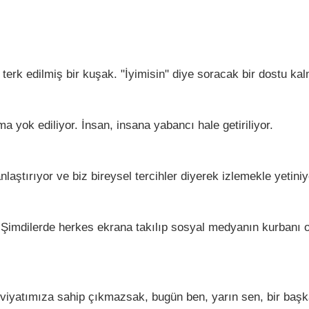
erk edilmiş bir kuşak. "İyimisin" diye soracak bir dostu ka
a yok ediliyor. İnsan, insana yabancı hale getiriliyor.
nlaştırıyor ve biz bireysel tercihler diyerek izlemekle yetiniy
ı. Şimdilerde herkes ekrana takılıp sosyal medyanın kurban
iyatımıza sahip çıkmazsak, bugün ben, yarın sen, bir başka g