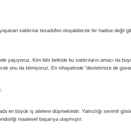
şanan saldırılar tesadüfen oluşabilecek bir hadise değil g
nde yaşıyoruz. Kim bilir belkide bu saldırıların amacı da buy
ecek onu da bilmiyoruz. En nihayetinde "devletimize de güv
k.
rada en büyük iş ailelere düşmektedir. Yalnızlığı sevimli gös
endisliği maalesef başarıya ulaşmıştır.