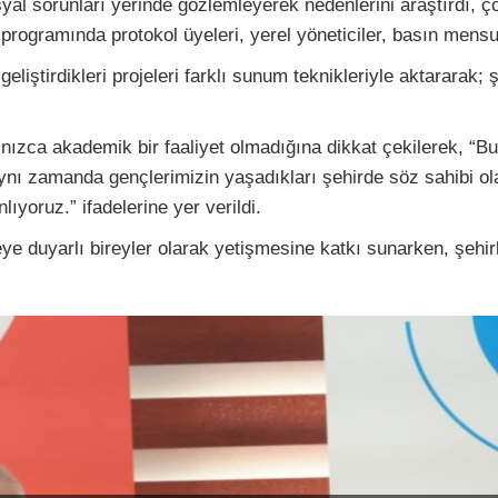
yal sorunları yerinde gözlemleyerek nedenlerini araştırdı, çöz
ogramında protokol üyeleri, yerel yöneticiler, basın mensup
iştirdikleri projeleri farklı sunum teknikleriyle aktararak; ş
nızca akademik bir faaliyet olmadığına dikkat çekilerek, “Bu 
. Aynı zamanda gençlerimizin yaşadıkları şehirde söz sahibi o
lıyoruz.” ifadelerine yer verildi.
ye duyarlı bireyler olarak yetişmesine katkı sunarken, şehirl