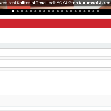
rsitesi Kalitesini Tescilledi: YÖKAK’tan Kurumsal Akred