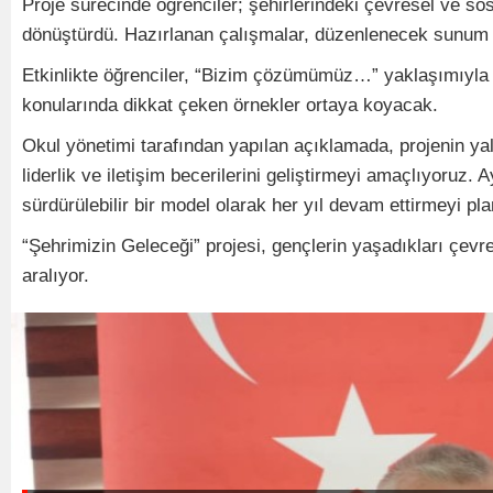
Proje sürecinde öğrenciler; şehirlerindeki çevresel ve sos
dönüştürdü. Hazırlanan çalışmalar, düzenlenecek sunum pr
Etkinlikte öğrenciler, “Bizim çözümümüz…” yaklaşımıyla gel
konularında dikkat çeken örnekler ortaya koyacak.
Okul yönetimi tarafından yapılan açıklamada, projenin yal
liderlik ve iletişim becerilerini geliştirmeyi amaçlıyoruz
sürdürülebilir bir model olarak her yıl devam ettirmeyi plan
“Şehrimizin Geleceği” projesi, gençlerin yaşadıkları çevre
aralıyor.