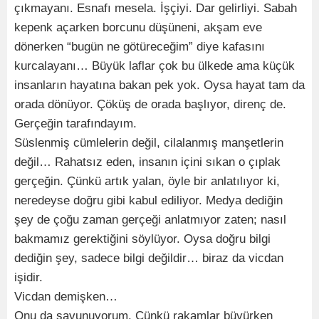
çıkmayanı. Esnafı mesela. İşçiyi. Dar gelirliyi. Sabah
kepenk açarken borcunu düşüneni, akşam eve
dönerken “bugün ne götüreceğim” diye kafasını
kurcalayanı… Büyük laflar çok bu ülkede ama küçük
insanların hayatına bakan pek yok. Oysa hayat tam da
orada dönüyor. Çöküş de orada başlıyor, direnç de.
Gerçeğin tarafındayım.
Süslenmiş cümlelerin değil, cilalanmış manşetlerin
değil… Rahatsız eden, insanın içini sıkan o çıplak
gerçeğin. Çünkü artık yalan, öyle bir anlatılıyor ki,
neredeyse doğru gibi kabul ediliyor. Medya dediğin
şey de çoğu zaman gerçeği anlatmıyor zaten; nasıl
bakmamız gerektiğini söylüyor. Oysa doğru bilgi
dediğin şey, sadece bilgi değildir… biraz da vicdan
işidir.
Vicdan demişken…
Onu da savunuyorum. Çünkü rakamlar büyürken