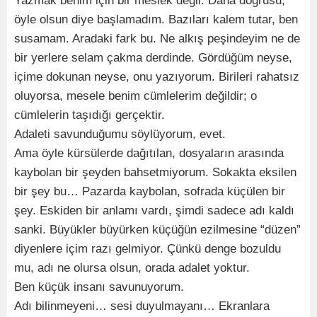
Yazmak benim için bir meslek değil. Daha doğrusu,
öyle olsun diye başlamadım. Bazıları kalem tutar, ben
susamam. Aradaki fark bu. Ne alkış peşindeyim ne de
bir yerlere selam çakma derdinde. Gördüğüm neyse,
içime dokunan neyse, onu yazıyorum. Birileri rahatsız
oluyorsa, mesele benim cümlelerim değildir; o
cümlelerin taşıdığı gerçektir.
Adaleti savunduğumu söylüyorum, evet.
Ama öyle kürsülerde dağıtılan, dosyaların arasında
kaybolan bir şeyden bahsetmiyorum. Sokakta eksilen
bir şey bu… Pazarda kaybolan, sofrada küçülen bir
şey. Eskiden bir anlamı vardı, şimdi sadece adı kaldı
sanki. Büyükler büyürken küçüğün ezilmesine “düzen”
diyenlere içim razı gelmiyor. Çünkü denge bozuldu
mu, adı ne olursa olsun, orada adalet yoktur.
Ben küçük insanı savunuyorum.
Adı bilinmeyeni… sesi duyulmayanı… Ekranlara