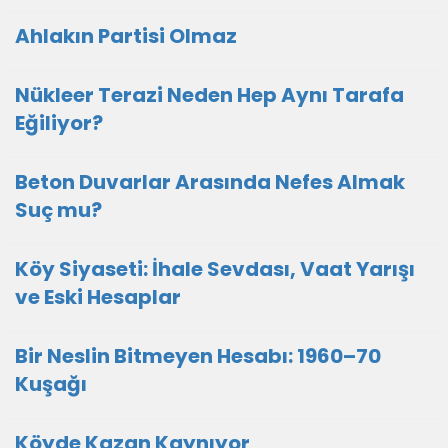
Ahlakın Partisi Olmaz
Nükleer Terazi Neden Hep Aynı Tarafa
Eğiliyor?
Beton Duvarlar Arasında Nefes Almak
Suç mu?
Köy Siyaseti: İhale Sevdası, Vaat Yarışı
ve Eski Hesaplar
Bir Neslin Bitmeyen Hesabı: 1960–70
Kuşağı
Köyde Kazan Kaynıyor