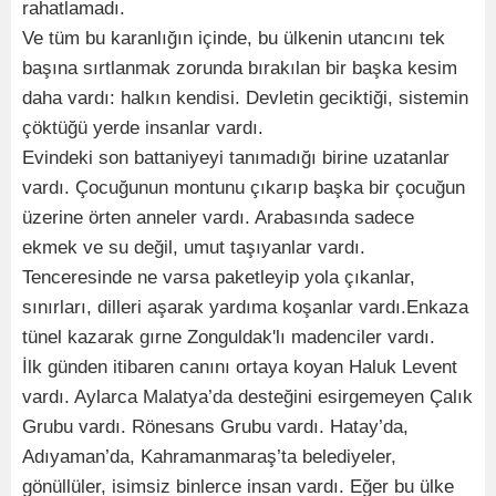
rahatlamadı.
Ve tüm bu karanlığın içinde, bu ülkenin utancını tek
başına sırtlanmak zorunda bırakılan bir başka kesim
daha vardı: halkın kendisi. Devletin geciktiği, sistemin
çöktüğü yerde insanlar vardı.
Evindeki son battaniyeyi tanımadığı birine uzatanlar
vardı. Çocuğunun montunu çıkarıp başka bir çocuğun
üzerine örten anneler vardı. Arabasında sadece
ekmek ve su değil, umut taşıyanlar vardı.
Tenceresinde ne varsa paketleyip yola çıkanlar,
sınırları, dilleri aşarak yardıma koşanlar vardı.Enkaza
tünel kazarak gırne Zonguldak'lı madenciler vardı.
İlk günden itibaren canını ortaya koyan Haluk Levent
vardı. Aylarca Malatya’da desteğini esirgemeyen Çalık
Grubu vardı. Rönesans Grubu vardı. Hatay’da,
Adıyaman’da, Kahramanmaraş’ta belediyeler,
gönüllüler, isimsiz binlerce insan vardı. Eğer bu ülke