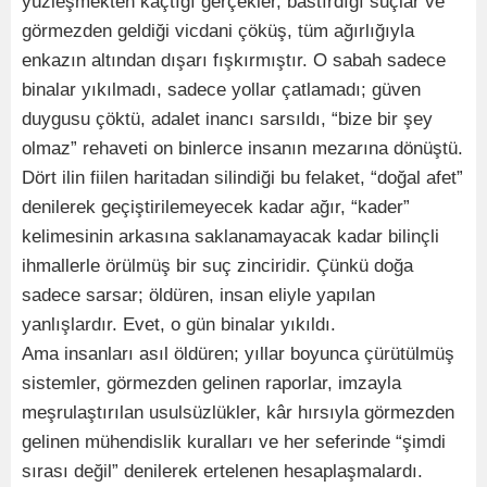
yüzleşmekten kaçtığı gerçekler, bastırdığı suçlar ve
görmezden geldiği vicdani çöküş, tüm ağırlığıyla
enkazın altından dışarı fışkırmıştır. O sabah sadece
binalar yıkılmadı, sadece yollar çatlamadı; güven
duygusu çöktü, adalet inancı sarsıldı, “bize bir şey
olmaz” rehaveti on binlerce insanın mezarına dönüştü.
Dört ilin fiilen haritadan silindiği bu felaket, “doğal afet”
denilerek geçiştirilemeyecek kadar ağır, “kader”
kelimesinin arkasına saklanamayacak kadar bilinçli
ihmallerle örülmüş bir suç zinciridir. Çünkü doğa
sadece sarsar; öldüren, insan eliyle yapılan
yanlışlardır. Evet, o gün binalar yıkıldı.
Ama insanları asıl öldüren; yıllar boyunca çürütülmüş
sistemler, görmezden gelinen raporlar, imzayla
meşrulaştırılan usulsüzlükler, kâr hırsıyla görmezden
gelinen mühendislik kuralları ve her seferinde “şimdi
sırası değil” denilerek ertelenen hesaplaşmalardı.