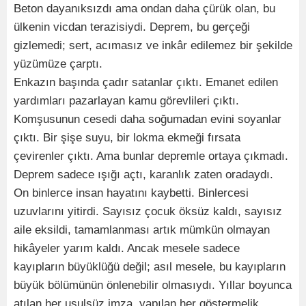
Beton dayanıksızdı ama ondan daha çürük olan, bu
ülkenin vicdan terazisiydi. Deprem, bu gerçeği
gizlemedi; sert, acımasız ve inkâr edilemez bir şekilde
yüzümüze çarptı.
Enkazın başında çadır satanlar çıktı. Emanet edilen
yardımları pazarlayan kamu görevlileri çıktı.
Komşusunun cesedi daha soğumadan evini soyanlar
çıktı. Bir şişe suyu, bir lokma ekmeği fırsata
çevirenler çıktı. Ama bunlar depremle ortaya çıkmadı.
Deprem sadece ışığı açtı, karanlık zaten oradaydı.
On binlerce insan hayatını kaybetti. Binlercesi
uzuvlarını yitirdi. Sayısız çocuk öksüz kaldı, sayısız
aile eksildi, tamamlanması artık mümkün olmayan
hikâyeler yarım kaldı. Ancak mesele sadece
kayıpların büyüklüğü değil; asıl mesele, bu kayıpların
büyük bölümünün önlenebilir olmasıydı. Yıllar boyunca
atılan her usulsüz imza, yapılan her göstermelik