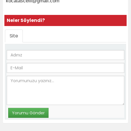
kocatascelil@gmail.com
Neler Söylendi?
Site