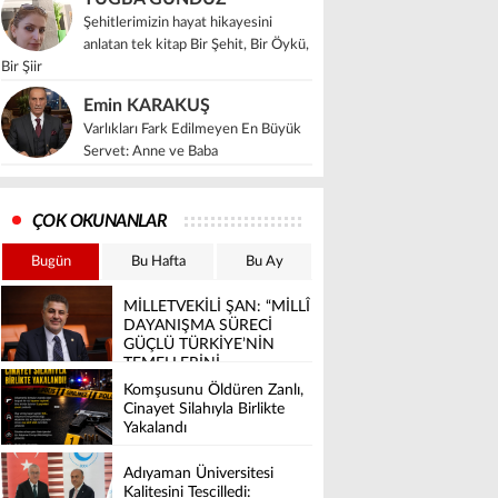
Şehitlerimizin hayat hikayesini
anlatan tek kitap Bir Şehit, Bir Öykü,
Bir Şiir
Emin KARAKUŞ
Varlıkları Fark Edilmeyen En Büyük
Servet: Anne ve Baba
ÇOK OKUNANLAR
Bugün
Bu Hafta
Bu Ay
MİLLETVEKİLİ ŞAN: “MİLLÎ
DAYANIŞMA SÜRECİ
GÜÇLÜ TÜRKİYE’NİN
TEMELLERİNİ
SAĞLAMLAŞTIRACAK”
Komşusunu Öldüren Zanlı,
Cinayet Silahıyla Birlikte
Yakalandı
Adıyaman Üniversitesi
Kalitesini Tescilledi: