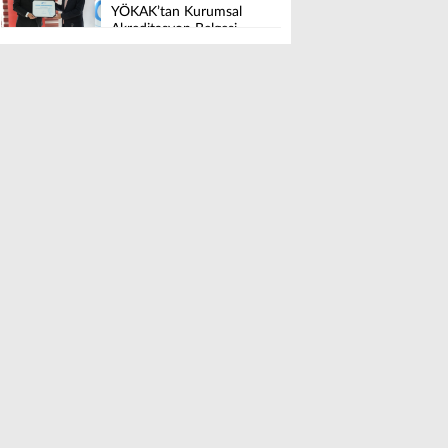
YÖKAK’tan Kurumsal
Akreditasyon Belgesi