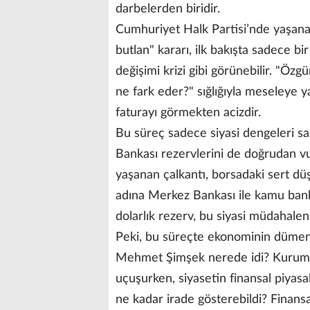
darbelerden biridir.
Cumhuriyet Halk Partisi’nde yaşanan 
butlan" kararı, ilk bakışta sadece bir
değişimi krizi gibi görünebilir. "Özg
ne fark eder?" sığlığıyla meseleye 
faturayı görmekten acizdir.
Bu süreç sadece siyasi dengeleri s
Bankası rezervlerini de doğrudan vur
yaşanan çalkantı, borsadaki sert dü
adına Merkez Bankası ile kamu bank
dolarlık rezerv, bu siyasi müdahal
Peki, bu süreçte ekonominin dümeni
Mehmet Şimşek nerede idi? Kurumlar
uçuşurken, siyasetin finansal piyasa
ne kadar irade gösterebildi? Finansa