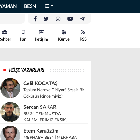
IYAMAN
BESNİ
Rehber
İlan
İletişim
Künye
RSS
KÖŞE YAZARLARI
Celil KOCATAŞ
Toplum Nereye Gidiyor? Sessiz Bir
Çöküşün İçinde miyiz?
Sercan SAKAR
BU 24 TEMMUZ'DA
KALEMLERİMİZ EKSİK...
Etem Karaüzüm
MERHABA BESNİ MERHABA