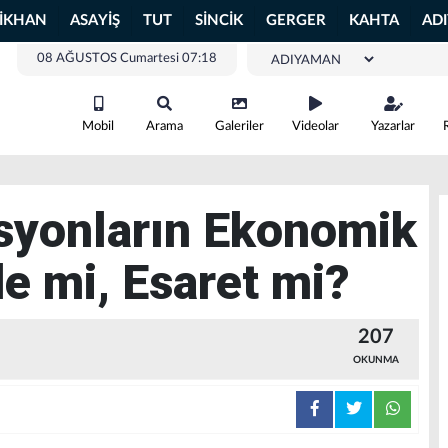
LİKHAN
ASAYİŞ
TUT
SİNCİK
GERGER
KAHTA
AD
08 AĞUSTOS Cumartesi 07:18
Mobil
Arama
Galeriler
Videolar
Yazarlar
syonların Ekonomik
de mi, Esaret mi?
207
OKUNMA