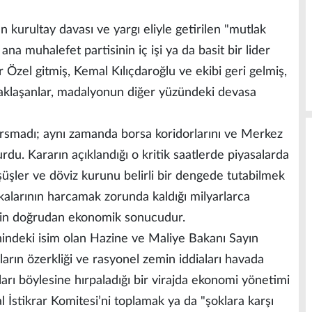
kurultay davası ve yargı eliyle getirilen "mutlak
 ana muhalefet partisinin iç işi ya da basit bir lider
ür Özel gitmiş, Kemal Kılıçdaroğlu ve ekibi geri gelmiş,
yaklaşanlar, madalyonun diğer yüzündeki devasa
arsmadı; aynı zamanda borsa koridorlarını ve Merkez
du. Kararın açıklandığı o kritik saatlerde piyasalarda
şüşler ve döviz kurunu belirli bir dengede tutabilmek
alarının harcamak zorunda kaldığı milyarlarca
enin doğrudan ekonomik sonucudur.
ndeki isim olan Hazine ve Maliye Bakanı Sayın
ın özerkliği ve rasyonel zemin iddiaları havada
ları böylesine hırpaladığı bir virajda ekonomi yönetimi
l İstikrar Komitesi’ni toplamak ya da "şoklara karşı