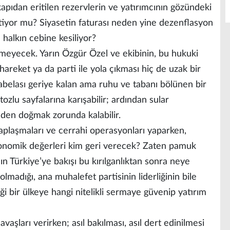
kapıdan eritilen rezervlerin ve yatırımcının gözündeki
tiyor mu? Siyasetin faturası neden yine dezenflasyon
halkın cebine kesiliyor?
eyecek. Yarın Özgür Özel ve ekibinin, bu hukuki
hareket ya da parti ile yola çıkması hiç de uzak bir
tabelası geriye kalan ama ruhu ve tabanı bölünen bir
ozlu sayfalarına karışabilir; ardından sular
den doğmak zorunda kalabilir.
aplaşmaları ve cerrahi operasyonları yaparken,
konomik değerleri kim geri verecek? Zaten pamuk
nın Türkiye’ye bakışı bu kırılganlıktan sonra neye
olmadığı, ana muhalefet partisinin liderliğinin bile
i bir ülkeye hangi nitelikli sermaye güvenip yatırım
vaşları verirken; asıl bakılması, asıl dert edinilmesi