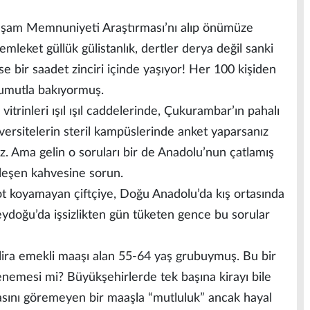
Yaşam Memnuniyeti Araştırması’nı alıp önümüze
emleket güllük gülistanlık, dertler derya değil sanki
e bir saadet zinciri içinde yaşıyor! Her 100 kişiden
 umutla bakıyormuş.
vitrinleri ışıl ışıl caddelerinde, Çukurambar’ın pahalı
versitelerin steril kampüslerinde anket yaparsanız
z. Ama gelin o soruları bir de Anadolu’nun çatlamış
zleşen kahvesine sorun.
ot koyamayan çiftçiye, Doğu Anadolu’da kış ortasında
doğu’da işsizlikten gün tüketen gence bu sorular
lira emekli maaşı alan 55-64 yaş grubuymuş. Bu bir
denemesi mi? Büyükşehirlerde tek başına kirayı bile
asını göremeyen bir maaşla “mutluluk” ancak hayal