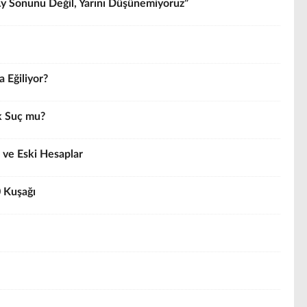
y Sonunu Değil, Yarını Düşünemiyoruz”
 Eğiliyor?
k Suç mu?
ı ve Eski Hesaplar
 Kuşağı