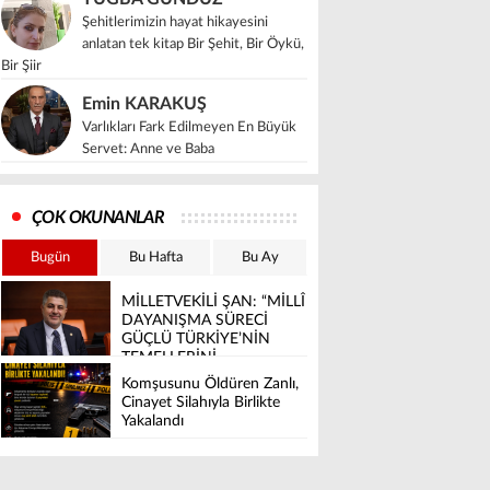
Şehitlerimizin hayat hikayesini
anlatan tek kitap Bir Şehit, Bir Öykü,
Bir Şiir
Emin KARAKUŞ
Varlıkları Fark Edilmeyen En Büyük
Servet: Anne ve Baba
ÇOK OKUNANLAR
Bugün
Bu Hafta
Bu Ay
MİLLETVEKİLİ ŞAN: “MİLLÎ
DAYANIŞMA SÜRECİ
GÜÇLÜ TÜRKİYE’NİN
TEMELLERİNİ
SAĞLAMLAŞTIRACAK”
Komşusunu Öldüren Zanlı,
Cinayet Silahıyla Birlikte
Yakalandı