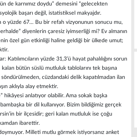
ugün de karnımız doydu” demesini “gelecekten
lojik başarı değil, istatistiksel makyajdır.
n o yüzde 67… Bu bir refah vizyonunun sonucu mu,
halde” diyenlerin çaresiz iyimserliği mi? Ev almanın
in özel gün etkinliği haline geldiği bir ülkede umut;
tir.
: Katılımcıların yüzde 31,3’ü hayat pahalılığını sorun
e kalan bütün süslü mutluluk tablolarını tek başına
 söndürülmeden, cüzdandaki delik kapatılmadan ilan
şın aklıyla alay etmektir.
e” hikâyesi anlatıyor olabilir. Ama sokak başka
bambaşka bir dil kullanıyor. Bizim bildiğimiz gerçek
sin’in bir ilçesidir; geri kalan mutluluk ise çoğu
kamdan ibarettir.
doymuyor. Milleti mutlu görmek istiyorsanız anket