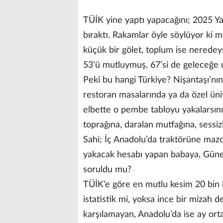
TÜİK yine yaptı yapacağını; 2025 
bıraktı. Rakamlar öyle söylüyor ki m
küçük bir gölet, toplum ise neredeys
53’ü mutluymuş, 67’si de geleceğe
Peki bu hangi Türkiye? Nişantaşı’nın 
restoran masalarında ya da özel üni
elbette o pembe tabloyu yakalarsını
toprağına, daralan mutfağına, sessi
Sahi; İç Anadolu’da traktörüne maz
yakacak hesabı yapan babaya, Güney
soruldu mu?
TÜİK’e göre en mutlu kesim 20 bin 
istatistik mi, yoksa ince bir mizah 
karşılamayan, Anadolu’da ise ay ort