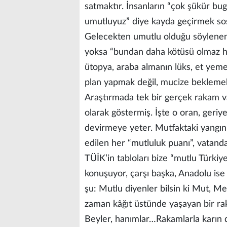
satmaktır. İnsanların “çok şükür b
umutluyuz” diye kayda geçirmek sosyo
Gelecekten umutlu olduğu söylene
yoksa “bundan daha kötüsü olmaz her
ütopya, araba almanın lüks, et yemen
plan yapmak değil, mucize beklemek
Araştırmada tek bir gerçek rakam var
olarak göstermiş. İşte o oran, geriy
devirmeye yeter. Mutfaktaki yangın
edilen her “mutluluk puanı”, vatanda
TÜİK’in tabloları bize “mutlu Türkiy
konuşuyor, çarşı başka, Anadolu ise 
şu: Mutlu diyenler bilsin ki Mut, Mer
zaman kâğıt üstünde yaşayan bir ra
Beyler, hanımlar…Rakamlarla karın 