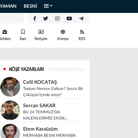
IYAMAN
BESNİ
Rehber
İlan
İletişim
Künye
RSS
KÖŞE YAZARLARI
Celil KOCATAŞ
Toplum Nereye Gidiyor? Sessiz Bir
Çöküşün İçinde miyiz?
Sercan SAKAR
BU 24 TEMMUZ'DA
KALEMLERİMİZ EKSİK...
Etem Karaüzüm
MERHABA BESNİ MERHABA