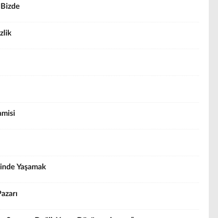
a Bizde
zlik
amisi
sinde Yaşamak
Pazarı