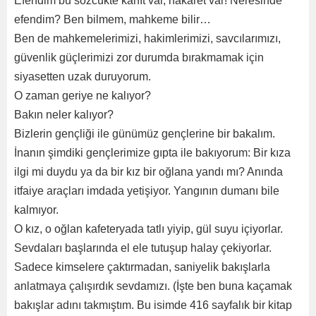
Efendim bu sözcükte kanıt var, hakaret var! Neresinde
efendim? Ben bilmem, mahkeme bilir…
Ben de mahkemelerimizi, hakimlerimizi, savcılarımızı,
güvenlik güçlerimizi zor durumda bırakmamak için
siyasetten uzak duruyorum.
O zaman geriye ne kalıyor?
Bakın neler kalıyor?
Bizlerin gençliği ile günümüz gençlerine bir bakalım.
İnanın şimdiki gençlerimize gıpta ile bakıyorum: Bir kıza
ilgi mi duydu ya da bir kız bir oğlana yandı mı? Anında
itfaiye araçları imdada yetişiyor. Yangının dumanı bile
kalmıyor.
O kız, o oğlan kafeteryada tatlı yiyip, gül suyu içiyorlar.
Sevdaları başlarında el ele tutuşup halay çekiyorlar.
Sadece kimselere çaktırmadan, saniyelik bakışlarla
anlatmaya çalışırdık sevdamızı. (İşte ben buna kaçamak
bakışlar adını takmıştım. Bu isimde 416 sayfalık bir kitap